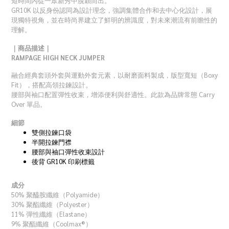
短時間內從一眾新秀中脫穎而出。
GR10K 以反身份認同為設計理念，強調集體合作和去中心化設計，展
現獨特視角，並在時尚界建立了鮮明的辨識度，對未來潮流有前瞻性的
理解。
｜商品描述｜
RAMPAGE HIGH NECK JUMPER
融合經典套頭外套與運動外套元素，以耐磨面料製成，版型寬短（Boxy
Fit），搭配高領拉鍊設計。
腰部與袖口配置彈性收束，增添便利與舒適性。此款為品牌常態 Carry
Over 單品。
細節
雙側拉鍊口袋
半開拉鍊門襟
腰部與袖口彈性收束設計
後背 GR10K 印刷標籤
成分
50% 聚醯胺纖維（Polyamide）
30% 聚酯纖維（Polyester）
11% 彈性纖維（Elastane）
9% 聚酯纖維（Coolmax®）