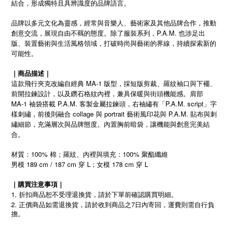
結合，形成獨特且具辨識度的品牌語言。
品牌以多元文化為靈感，經常與音樂人、藝術家及其他品牌合作，推動
創意交流，展現自由不羈的態度。除了服裝系列，P.A.M. 也涉足出
版、裝置藝術與生活風格領域，打破時尚與藝術的界線，持續探索新的
可能性。
｜商品描述｜
這款飛行夾克改編自經典 MA-1 版型，採短版剪裁、羅紋袖口與下襬、
前開拉鍊設計，以及鑽石格紋內裡，兼具保暖與街頭機能感。肩部
MA-1 袖袋搭載 P.A.M. 客製金屬拉鍊頭，右袖繡有「P.A.M. script」字
樣刺繡，前後則融合 collage 與 portrait 藝術風印花與 P.A.M. 貼布與刺
繡細節，充滿層次與品牌態度。內置胸前暗袋，讓機能與創意完美結
合。
材質：100% 棉；羅紋、內裡與填充：100% 聚酯纖維
男模 189 cm / 187 cm 穿 L ; 女模 178 cm 穿 L
｜購買注意事項｜
1. 折扣商品恕不受理退換貨，請於下單前確認購買明細。
2.
7
正價商品如需退換貨，請於收到商品之
日內寄回，運費則需自行負
擔。