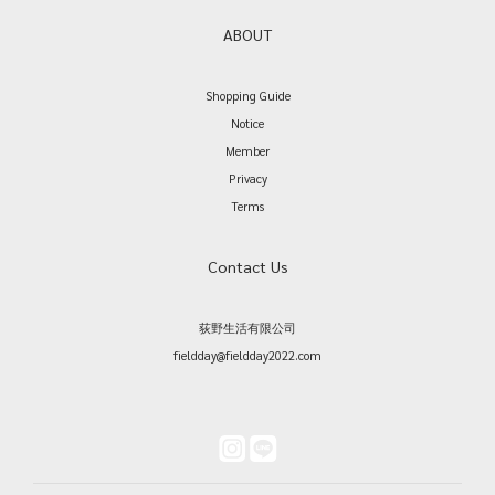
ABOUT
Shopping Guide
Notice
Member
Privacy
Terms
Contact Us
荻野生活有限公司
fieldday@fieldday2022.com