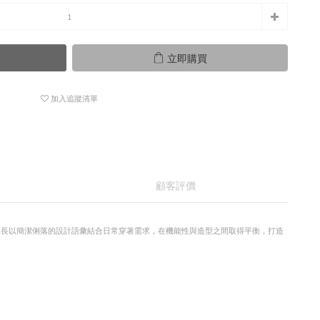
立即購買
加入追蹤清單
顧客評價
觀。品牌擅長以簡潔俐落的設計語彙結合日常穿著需求，在機能性與造型之間取得平衡，打造