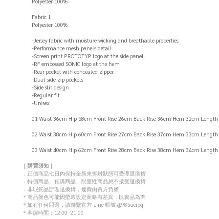
Polyester 100%
Fabric 1
Polyester 100%
-Jersey fabric with moisture wicking and breathable properties
-Performance mesh panels detail
-Screen print PROTOTYP logo at the side panel
-RF embossed SONIC logo at the hem
-Rear pocket with concealed zipper
-Dual side zip pockets
-Side slit design
-Regular fit
-Unisex
01 Waist 36cm Hip 58cm Front Rise 26cm Back Rise 36cm Hem 32cm Lengt
02 Waist 38cm Hip 60cm Front Rise 27cm Back Rise 37cm Hem 33cm Lengt
03 Waist 40cm Hip 62cm Front Rise 28cm Back Rise 38cm Hem 34cm Lengt
｜購買須知｜
．正價商品七日內保持全新未拆封狀態可受理退換貨
．特價商品、預購商品、限量性商品恕不接受退換貨
．非瑕疵品辦理退換貨，運費由買方負擔
＊商品顏色可能因螢幕設定而略有差異，以實品為準
＊如有任何問題，請聯繫官方 Line 帳號 @985ueipq
＊客服時間：12:00–21:00