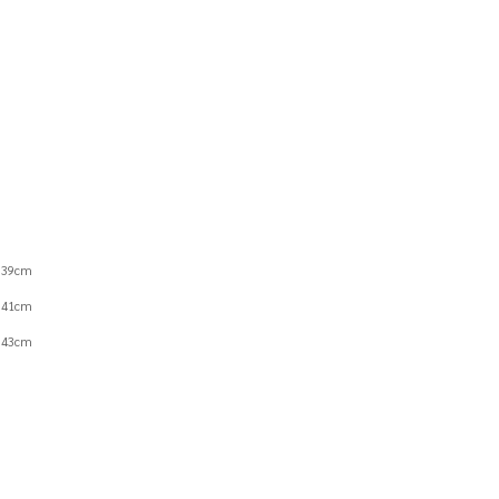
h 39cm
h 41cm
h 43cm