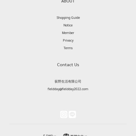
ABOUT
Shopping Guide
Notice
Member
Privacy
Terms
Contact Us
荻野生活有限公司
fieldday@fieldday2022.com
$
TWD
繁體中文