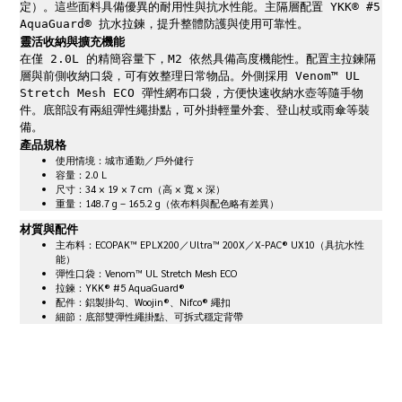
定）。這些面料具備優異的耐用性與抗水性能。主隔層配置 YKK® #5
AquaGuard® 抗水拉鍊，提升整體防護與使用可靠性。
靈活收納與擴充機能
在僅 2.0L 的精簡容量下，M2 依然具備高度機能性。配置主拉鍊隔
層與前側收納口袋，可有效整理日常物品。外側採用 Venom™ UL
Stretch Mesh ECO 彈性網布口袋，方便快速收納水壺等隨手物
件。底部設有兩組彈性繩掛點，可外掛輕量外套、登山杖或雨傘等裝
備。
產品規格
使用情境：城市通勤／戶外健行
容量：2.0 L
尺寸：34 × 19 × 7 cm（高 × 寬 × 深）
重量：148.7 g – 165.2 g（依布料與配色略有差異）
材質與配件
主布料：ECOPAK™ EPLX200／Ultra™ 200X／X-PAC® UX10（具抗水性
能）
彈性口袋：Venom™ UL Stretch Mesh ECO
拉鍊：YKK® #5 AquaGuard®
配件：鋁製掛勾、Woojin®、Nifco® 繩扣
細節：底部雙彈性繩掛點、可拆式穩定背帶