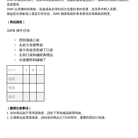
高度重視。
DIME 以其獨特的風格，迅速成為全球街頭文化愛好者的首選，並深受年輕人喜愛。
無論是在滑板場上還是日常街頭，DIME 都讓每個穿著者展現自我風格與態度。
｜商品描述｜
100% 棉牛仔布
西部風格口袋
右前方有硬幣袋
後方有波浪形補丁口袋
左前口袋刺繡經典標誌
右後腰部刺繡補丁
(cm)
S
M
L
腰圍
臀圍
褲長
｜購買注意事項｜
1. 折扣商品恕不受理退換貨，請於下單前確認購買明細。
2. 正價商品如需退換貨，請於收到商品之7日內寄回，運費則需自行負擔。