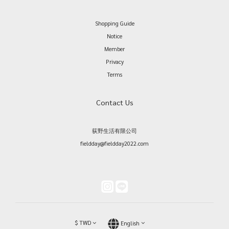
Shopping Guide
Notice
Member
Privacy
Terms
Contact Us
荻野生活有限公司
fieldday@fieldday2022.com
$
TWD
English