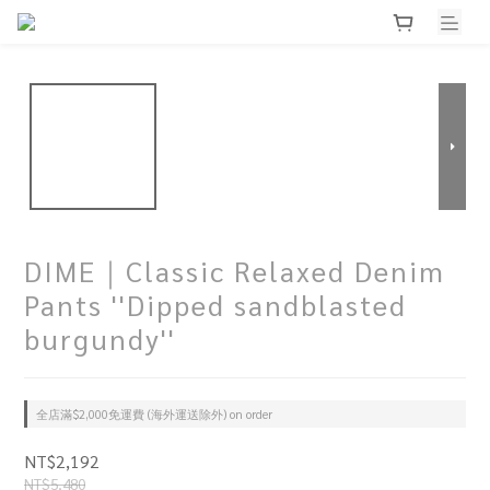
DIME｜Classic Relaxed Denim
Pants ''Dipped sandblasted
burgundy''
全店滿$2,000免運費 (海外運送除外) on order
NT$2,192
NT$5,480