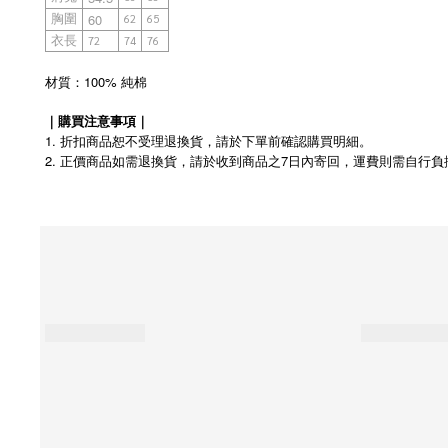
60
胸圍
62
65
衣長
72
74
76
材質：100% 純棉
｜購買注意事項｜
1. 折扣商品恕不受理退換貨，請於下單前確認購買明細。
2.
7
正價商品如需退換貨，請於收到商品之
日內寄回，運費則需自行負