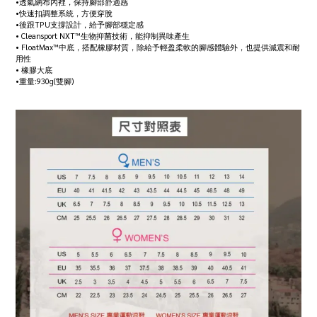
•透氣網布內裡，保持腳部舒適感
•快速扣調整系統，方便穿脫
•後跟TPU支撐設計，給予腳部穩定感
• Cleansport NXT™生物抑菌技術，能抑制異味產生
• FloatMax™中底，搭配橡膠材質，除給予輕盈柔軟的腳感體驗外，也提供減震和耐
用性
• 橡膠大底
•重量:930g(雙腳)