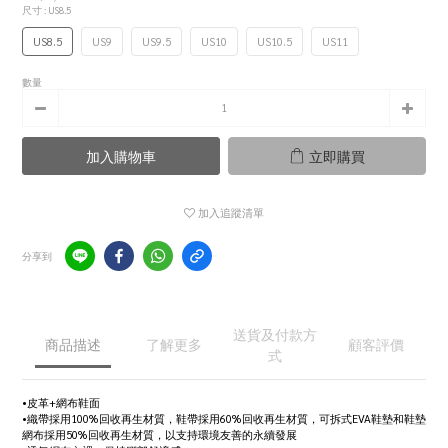
尺寸
: US8.5
US8.5
US9
US9.5
US10
US10.5
US11
數量
加入購物車
立即購買
加入追蹤清單
分享到
送貨及付款方
商品描述
了解更多
顧客評價
式
•皮革+網布鞋面
•織帶採用100%回收再生材質，鞋帶採用60%回收再生材質，可拆式EVA鞋墊和鞋墊
網布採用50%回收再生材質，以支持環境友善的永續發展