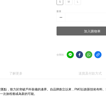
S
M
L
數量
加入購物車
分享到
了解更多
送貨及付款方式
O) 立足於機能與探索的交匯點，致力於突破戶外裝備的邊界。自品牌創立以來，PMO以創新
每一次旅程都成為新的可能。