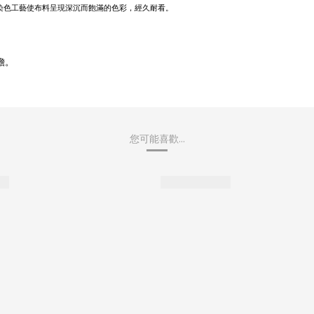
衣染色工藝使布料呈現深沉而飽滿的色彩，經久耐看。
擔。
您可能喜歡...