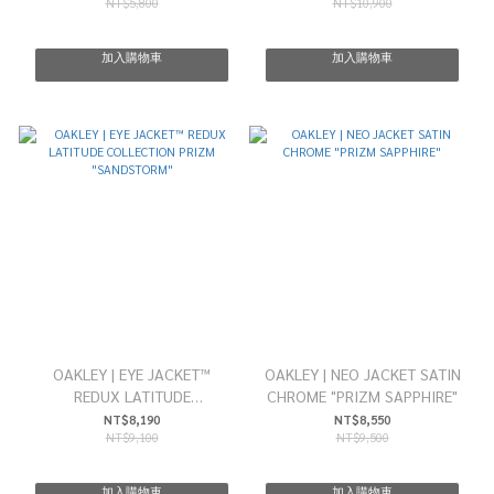
NT$5,800
NT$10,900
加入購物車
加入購物車
OAKLEY | EYE JACKET™
OAKLEY | NEO JACKET SATIN
REDUX LATITUDE
CHROME "PRIZM SAPPHIRE"
COLLECTION PRIZM
NT$8,190
NT$8,550
NT$9,100
NT$9,500
"SANDSTORM"
加入購物車
加入購物車