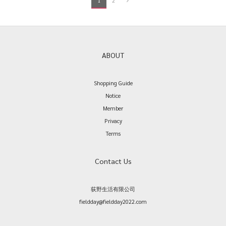
1
2
ABOUT
Shopping Guide
Notice
Member
Privacy
Terms
Contact Us
荻野生活有限公司
fieldday@fieldday2022.com