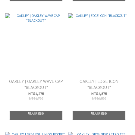
OAKLEY | OAKLEY WAVE CAP
OAKLEY | EDGE ICON
"BLACKOUT"
"BLACKOUT"
NT$1,275
NT$4,875
NT$1,700
NT$6,500
加入購物車
加入購物車