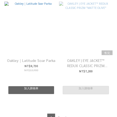
售完
Oakley｜Latitude Soar Parka
OAKLEY | EYE JACKET™
REDUX CLASSIC PRIZM
NT$9,730
NT$13,900
"MATTE OLIVE"
NT$7,200
加入購物車
加入購物車