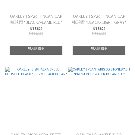
OAKLEY | SP26 TINCAN CAP
OAKLEY | SP26 TINCAN CAP
棒球帽 "BLACK/FLAME RED"
棒球帽 "BLACK/LIGHT GRAY"
NT$825
NT$825
NT$1,100
NT$1,100
加入購物車
加入購物車
OAKLEY |BISPHAERA SPEED
OAKLEY | PLANTARIS SQ