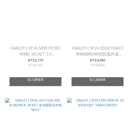
OAKLEY | SP26 NEW PETRO
OAKLEY | SP26 EDGE FORCE
WIND JACKET 3.0
WINDBREAKER防風外套
"PHANTOM"
"PITCH BLACK"
NT$2,775
NT$4,050
NT$3,700
NT$5,400
加入購物車
加入購物車