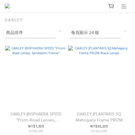
OAKLEY
OAKLEY |BISPHAERA SPEED
OAKLEY |PLANTARIS SQ
"Prizm Road Lenses,
Mahogany Frame PRIZM
Sandstorm Frame"
Black Lenses
NT$7,515
NT$10,215
NT$8,350
NT$11,350