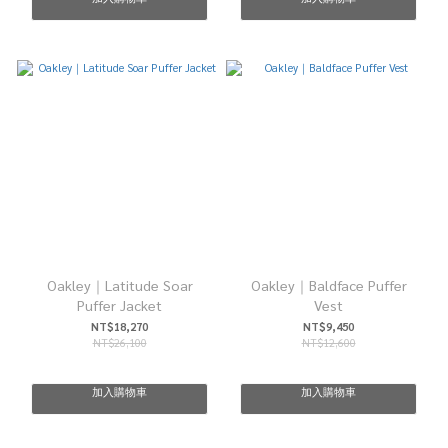
Oakley｜Latitude Soar
Oakley｜Baldface Puffer
Puffer Jacket
Vest
NT$18,270
NT$9,450
NT$26,100
NT$12,600
加入購物車
加入購物車