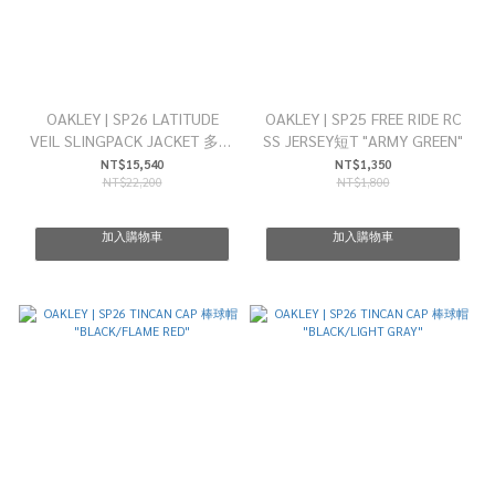
OAKLEY | SP26 LATITUDE
OAKLEY | SP25 FREE RIDE RC
VEIL SLINGPACK JACKET 多功
SS JERSEY短T "ARMY GREEN"
能防水外套 "MIST"
NT$15,540
NT$1,350
NT$22,200
NT$1,800
加入購物車
加入購物車