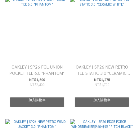
OAKLEY | SP26 FGL UNION
OAKLEY | SP26 NEW RETRO
POCKET TEE 6.0 "PHANTOM"
TEE STATIC 3.0 "CERAMIC
WHITE"
NT$1,800
NT$1,275
NT$2,400
NT$1,700
加入購物車
加入購物車