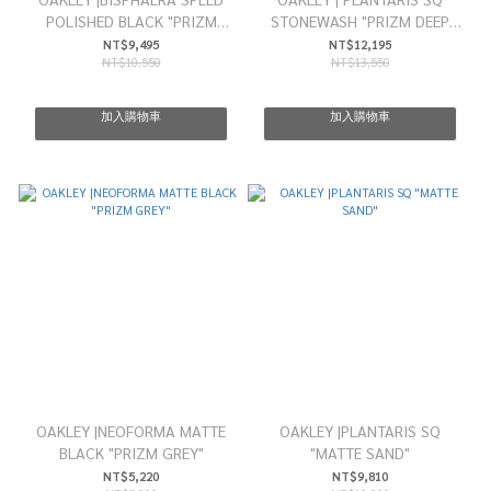
POLISHED BLACK "PRIZM
STONEWASH "PRIZM DEEP
BLACK POLAR"
WATER POLARIZED"
NT$9,495
NT$12,195
NT$10,550
NT$13,550
加入購物車
加入購物車
OAKLEY |NEOFORMA MATTE
OAKLEY |PLANTARIS SQ
BLACK "PRIZM GREY"
"MATTE SAND"
NT$5,220
NT$9,810