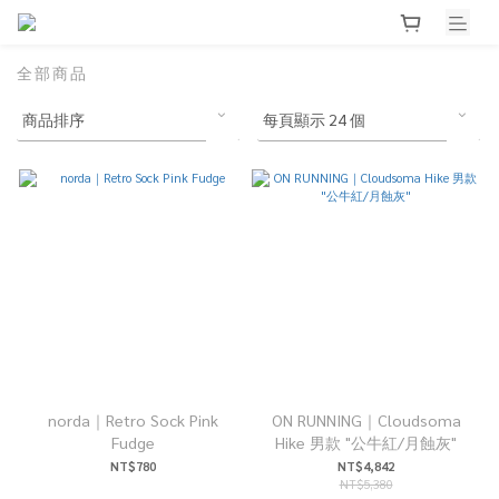
全部商品
norda｜Retro Sock Pink
ON RUNNING｜Cloudsoma
Fudge
Hike 男款 "公牛紅/月蝕灰"
NT$780
NT$4,842
NT$5,380