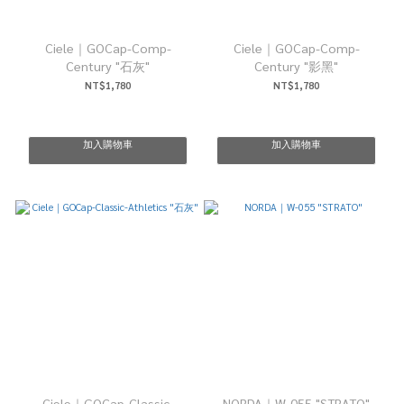
Ciele｜GOCap-Comp-
Ciele｜GOCap-Comp-
Century "石灰"
Century "影黑"
NT$1,780
NT$1,780
加入購物車
加入購物車
Ciele｜GOCap-Classic-
NORDA｜W-055 "STRATO"