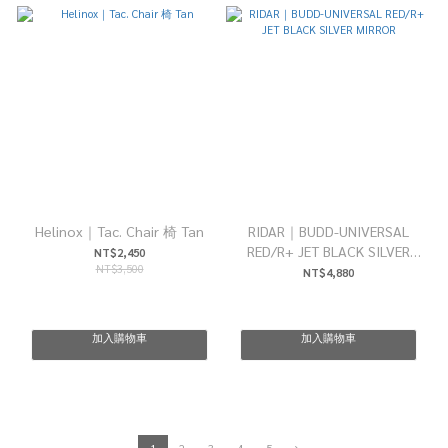
Helinox｜Tac. Chair 椅 Tan
RIDAR｜BUDD-UNIVERSAL
RED/R+ JET BLACK SILVER
NT$2,450
NT$3,500
MIRROR
NT$4,880
加入購物車
加入購物車