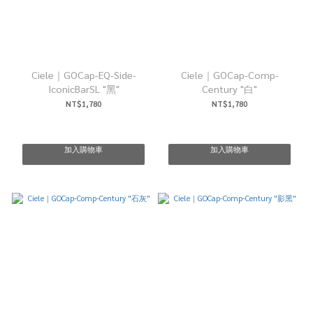
Ciele｜GOCap-EQ-Side-
Ciele｜GOCap-Comp-
IconicBarSL "黑"
Century "白"
NT$1,780
NT$1,780
加入購物車
加入購物車