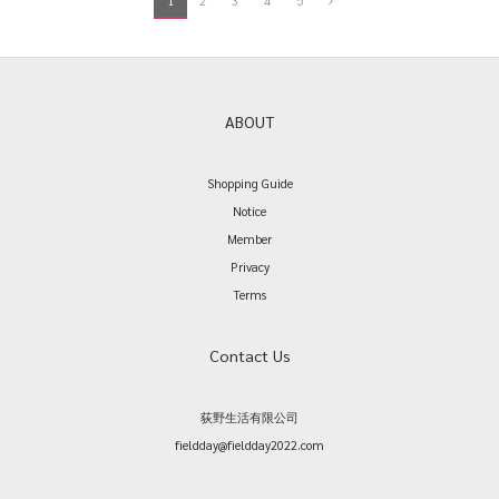
1
2
3
4
5
ABOUT
Shopping Guide
Notice
Member
Privacy
Terms
Contact Us
荻野生活有限公司
fieldday@fieldday2022.com