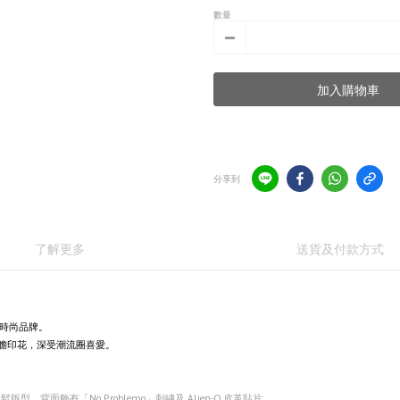
數量
加入購物車
分享到
了解更多
送貨及付款方式
出的街頭時尚品牌。
與大膽印花，深受潮流圈喜愛。
，背面飾有「No Problemo」刺繡及 Alien-O 皮革貼片。