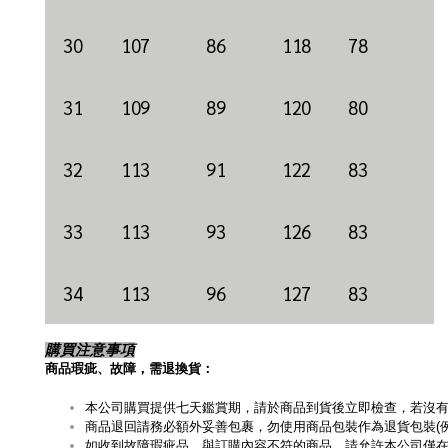
30
107
86
118
78
31
109
89
120
80
32
113
91
122
83
33
113
93
126
83
34
113
96
127
83
購買注意事項
商品瑕疵、故障，需退換貨：
本公司購買提供七天鑑賞期，請於商品到貨後立即檢查，若沒
商品退回請務必額外妥善包裹，勿使用商品包裝作為退貨包裝(
如收到故障瑕疵品、與訂購內容不符的商品，請允許本公司僅