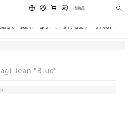
ARRIVALS
BRAND
APPAREL
ACTIVEWEAR
SEASON SALE
gi Jean "Blue"
外)