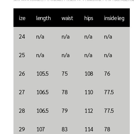
ize
length
waist
hips
inside leg
24
n/a
n/a
n/a
n/a
25
n/a
n/a
n/a
n/a
26
105.5
75
108
76
27
106.5
78
110
77.5
28
106.5
79
112
77.5
29
107
83
114
78