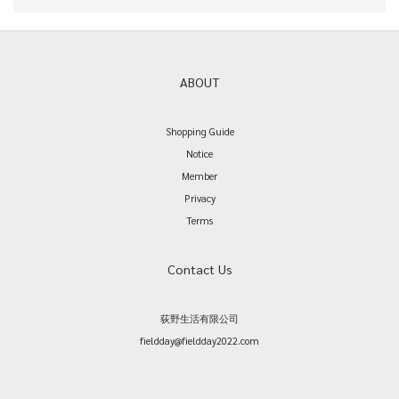
ABOUT
Shopping Guide
Notice
Member
Privacy
Terms
Contact Us
荻野生活有限公司
fieldday@fieldday2022.com