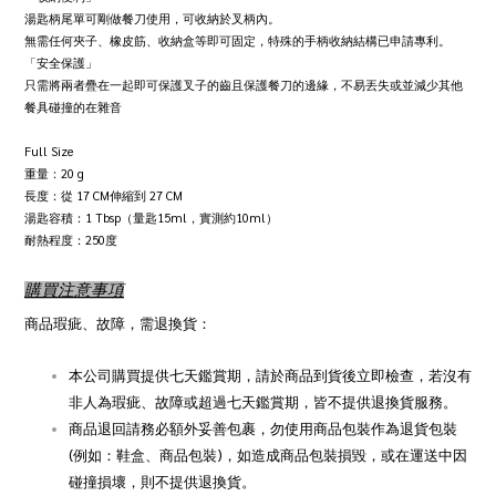
湯匙柄尾單可剛做餐刀使用，可收納於叉柄內。
無需任何夾子、橡皮筋、收納盒等即可固定，特殊的手柄收納結構已申請專利。
「安全保護」
只需將兩者疊在一起即可保護叉子的齒且保護餐刀的邊緣，不易丟失或並減少其他
餐具碰撞的在雜音
Full Size
重量：20 g
長度：從 17 CM伸縮到 27 CM
湯匙容積：1 Tbsp（量匙15ml，實測約10ml）
耐熱程度：250度
購買注意事項
商品瑕疵、故障，需退換貨：
本公司購買提供七天鑑賞期，請於商品到貨後立即檢查，若沒有
非人為瑕疵、故障或超過七天鑑賞期，皆不提供退換貨服務。
商品退回請務必額外妥善包裹，勿使用商品包裝作為退貨包裝
(
)
例如：鞋盒、商品包裝
，如造成商品包裝損毀，或在運送中因
碰撞損壞，則不提供退換貨。