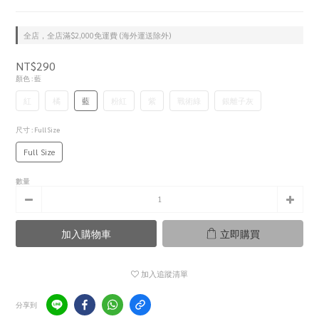
全店，全店滿$2,000免運費 (海外運送除外)
NT$290
顏色
: 藍
紅
橘
藍
粉紅
紫
戰術綠
銀離子灰
尺寸
: Full Size
Full Size
數量
加入購物車
立即購買
加入追蹤清單
分享到