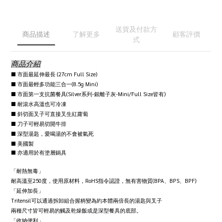
送貨及付款方
商品描述
了解更多
顧客評價
式
商品介紹
■ 市面最延伸最長 (27cm Full Size)
■ 市面最輕多功能三合一(8.5g Mini)
■ 市面第一支抗菌餐具(Silver系列-銀離子灰-Mini/Full Size皆有)
■ 耐滾水高溫也可冷凍
■ 斜切面叉子可直接叉生紅蘿蔔
■ 刀子可輕易切開牛排
■ 深型湯匙，愛喝湯的不會被氣死
■ 美國製
■ 亦適用於有塗層鍋具
「耐熱無毒」
耐高溫至250度，使用原材料，RoHS指令認證，無有害物質(BPA、BPS、BPF)
「延伸加長」
Tritensil可以通過拆卸組合握柄變為約本體兩倍長的湯匙與叉子
兩種尺寸皆可輕易的觸及乾燥飯或是深型餐具的底部。
「收納便利」